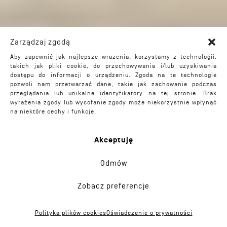
Zarządzaj zgodą
Aby zapewnić jak najlepsze wrażenia, korzystamy z technologii,
takich jak pliki cookie, do przechowywania i/lub uzyskiwania
dostępu do informacji o urządzeniu. Zgoda na te technologie
pozwoli nam przetwarzać dane, takie jak zachowanie podczas
przeglądania lub unikalne identyfikatory na tej stronie. Brak
wyrażenia zgody lub wycofanie zgody może niekorzystnie wpłynąć
na niektóre cechy i funkcje.
Akceptuję
Odmów
Zobacz preferencje
Dworzec Częstochowa Główna
/
2019
Polityka plików cookies
Oświadczenie o prywatności