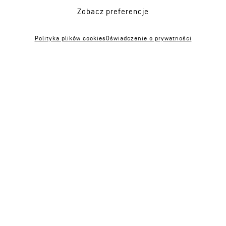
Zobacz preferencje
Polityka plików cookies
Oświadczenie o prywatności
projekty
pracownia
domy
metoda
mieszkalne
zespół
publiczne
klienci
edukacja
nagrody
kultura
publikacje
biurowe
praca