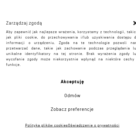
Zarządzaj zgodą
Aby zapewnić jak najlepsze wrażenia, korzystamy z technologii, taki
jak pliki cookie, do przechowywania i/lub uzyskiwania dostępu 
informacji o urządzeniu. Zgoda na te technologie pozwoli n
przetwarzać dane, takie jak zachowanie podczas przeglądania l
unikalne identyfikatory na tej stronie. Brak wyrażenia zgody l
wycofanie zgody może niekorzystnie wpłynąć na niektóre cechy
funkcje.
Akceptuję
Odmów
projekty
pracownia
Zobacz preferencje
domy
metoda
mieszkalne
zespół
Polityka plików cookies
Oświadczenie o prywatności
publiczne
klienci