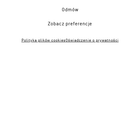
Odmów
Zobacz preferencje
Masterplan Aleje
/ 2015
Polityka plików cookies
Oświadczenie o prywatności
Rok
2015
Inwestor
Jastrzębie—Zdrój
Lokalizacja
Jastrzębie—Zdrój
Zespół
Marek Wzawrzyniak