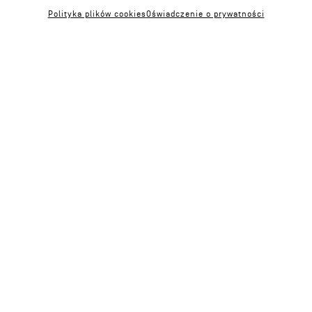
w Rybniku
/ 2025
Polityka plików cookies
Oświadczenie o prywatności
Rok
2025
Inwestor
Miejski Ośrodek Sportu i Rekreacji w Rybniku
Lokalizacja
Rybnik
Powierzchnia
2
18 276m
Zespół
arch. Marek Wawrzyniak
arch. Karol Wawrzyniak
arch. Jakub Pielecha