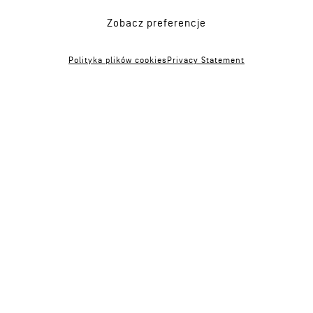
Zobacz preferencje
Chapel
/ 2021
Polityka plików cookies
Privacy Statement
Year
2021
Investor
Eko Okna S.A.
Location
Racibórz
Area
2
120m
Team